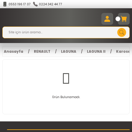
0553 196 17 07
0224 342 44 77
Anasayfa
RENAULT
LAGUNA
LAGUNA II
Karoseri
Ürün Bulunamadı.