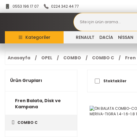
0553 196 17 07
0224 342 44 77
Kategoriler
RENAULT
DACİA
NİSSAN
Anasayfa
OPEL
COMBO
COMBO C
Fren
Ürün Grupları
Stoktakiler
Fren Balata, Disk ve
Kampana
COMBO C