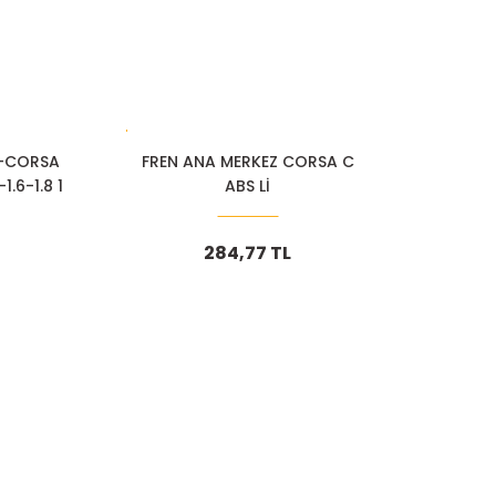
-CORSA
FREN ANA MERKEZ CORSA C
.6-1.8 1
ABS Lİ
284,77 TL