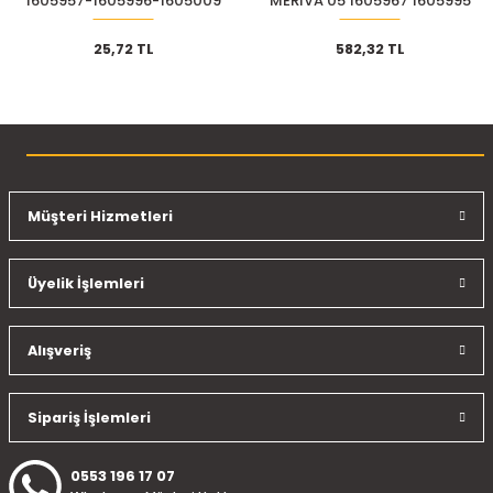
1605957-1605996-1605009
MERIVA 05 1605967 1605995
1605086
25,72 TL
582,32 TL
Müşteri Hizmetleri
Üyelik İşlemleri
Alışveriş
Sipariş İşlemleri
0553 196 17 07