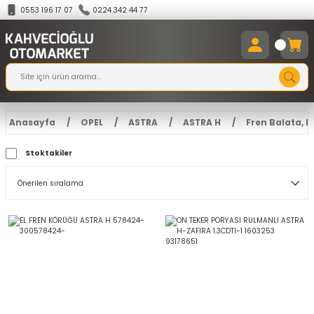
0553 196 17 07
0224 342 44 77
Anasayfa
OPEL
ASTRA
ASTRA H
Fren Balata, 
Stoktakiler