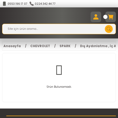
0553 196 17 07
0224 342 44 77
Anasayfa
CHEVROLET
SPARK
Dış Aydınlatma , İç 
Ürün Bulunamadı.