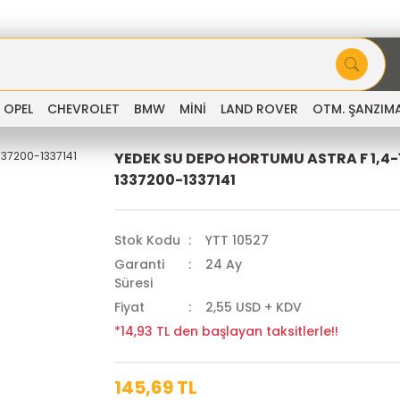
OPEL
CHEVROLET
BMW
MİNİ
LAND ROVER
OTM. ŞANZIM
YEDEK SU DEPO HORTUMU ASTRA F 1,4-1
1337200-1337141
Stok Kodu
YTT 10527
Garanti
24 Ay
Süresi
Fiyat
2,55 USD + KDV
*14,93 TL den başlayan taksitlerle!!
145,69 TL