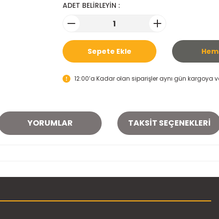
ADET BELİRLEYİN :
Sepete Ekle
Heme
12:00’a Kadar olan siparişler aynı gün kargoya ver
YORUMLAR
TAKSIT SEÇENEKLERI
onularda yetersiz gördüğünüz noktaları öneri formunu kullanarak tarafımı
Bu ürüne ilk yorumu siz yapın!