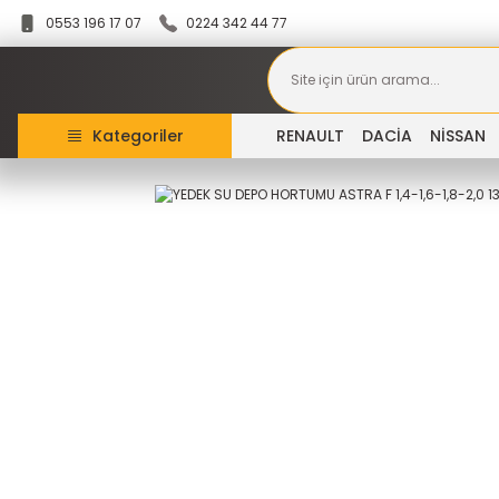
0553 196 17 07
0224 342 44 77
Kategoriler
RENAULT
DACİA
NİSSAN