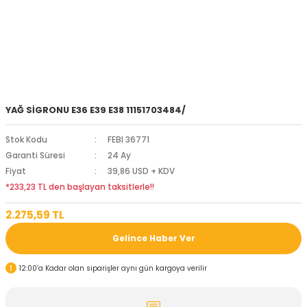
YAĞ SİGRONU E36 E39 E38 11151703484/
Stok Kodu
FEBI 36771
Garanti Süresi
24 Ay
Fiyat
39,86 USD + KDV
*233,23 TL den başlayan taksitlerle!!
2.275,59 TL
Gelince Haber Ver
12:00’a Kadar olan siparişler aynı gün kargoya verilir