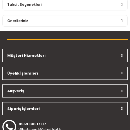
Taksit Seçenekleri
Bu ürüne ilk yorumu siz yapın!
Önerileriniz
Yorum Yaz
Bu ürünün fiyat bilgisi, resim, ürün açıklamalarında ve diğer
konularda yetersiz gördüğünüz noktaları öneri formunu
kullanarak tarafımıza iletebilirsiniz.
Görüş ve önerileriniz için teşekkür ederiz.
Müşteri Hizmetleri
Ürün resmi kalitesiz, bozuk veya görüntülenemiyor.
Üyelik İşlemleri
Ürün açıklamasında eksik bilgiler bulunuyor.
Ürün bilgilerinde hatalar bulunuyor.
Ürün fiyatı diğer sitelerden daha pahalı.
Alışveriş
Bu ürüne benzer farklı alternatifler olmalı.
Sipariş İşlemleri
0553 196 17 07
Whatsapp Müşteri Hattı