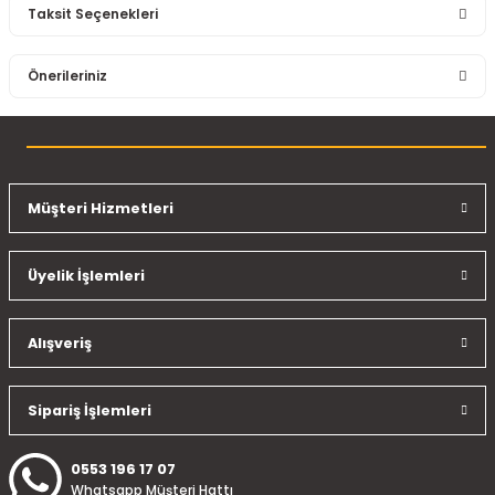
Taksit Seçenekleri
Bu ürüne ilk yorumu siz yapın!
Önerileriniz
Yorum Yaz
Bu ürünün fiyat bilgisi, resim, ürün açıklamalarında ve diğer
konularda yetersiz gördüğünüz noktaları öneri formunu
kullanarak tarafımıza iletebilirsiniz.
Görüş ve önerileriniz için teşekkür ederiz.
Müşteri Hizmetleri
Ürün resmi kalitesiz, bozuk veya görüntülenemiyor.
Üyelik İşlemleri
Ürün açıklamasında eksik bilgiler bulunuyor.
Ürün bilgilerinde hatalar bulunuyor.
Ürün fiyatı diğer sitelerden daha pahalı.
Alışveriş
Bu ürüne benzer farklı alternatifler olmalı.
Sipariş İşlemleri
0553 196 17 07
Whatsapp Müşteri Hattı