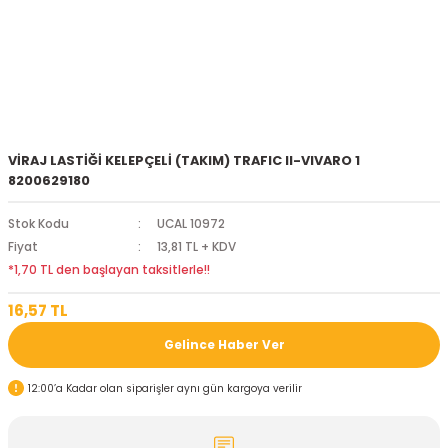
VİRAJ LASTİĞİ KELEPÇELİ (TAKIM) TRAFIC II-VIVARO 1
8200629180
Stok Kodu
UCAL 10972
Fiyat
13,81 TL + KDV
*1,70 TL den başlayan taksitlerle!!
16,57 TL
Gelince Haber Ver
12:00’a Kadar olan siparişler aynı gün kargoya verilir