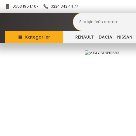
0553 196 17 07
0224 342 44 77
Kategoriler
RENAULT
DACİA
NİSSAN