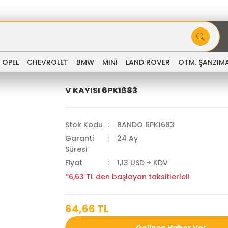
OPEL
CHEVROLET
BMW
MİNİ
LAND ROVER
OTM. ŞANZIM
V KAYISI 6PK1683
Stok Kodu
BANDO 6PK1683
Garanti
24 Ay
Süresi
Fiyat
1,13 USD + KDV
*6,63 TL den başlayan taksitlerle!!
64,66 TL
Gelince Haber Ver