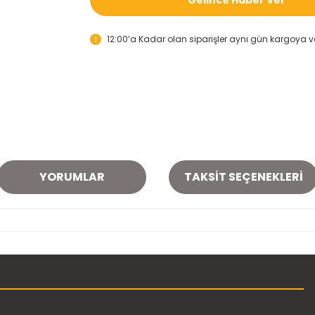
12:00’a Kadar olan siparişler aynı gün kargoya ver
YORUMLAR
TAKSIT SEÇENEKLERI
onularda yetersiz gördüğünüz noktaları öneri formunu kullanarak tarafımı
Bu ürüne ilk yorumu siz yapın!