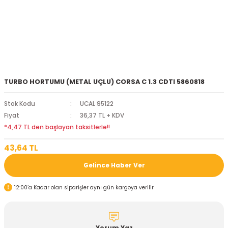
TURBO HORTUMU (METAL UÇLU) CORSA C 1.3 CDTI 5860818
Stok Kodu
UCAL 95122
Fiyat
36,37 TL + KDV
*4,47 TL den başlayan taksitlerle!!
43,64 TL
Gelince Haber Ver
12:00’a Kadar olan siparişler aynı gün kargoya verilir