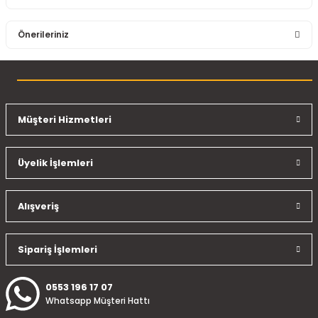
Bu ürüne ilk yorumu siz yapın!
Önerileriniz
Yorum Yaz
Bu ürünün fiyat bilgisi, resim, ürün açıklamalarında ve diğer
konularda yetersiz gördüğünüz noktaları öneri formunu
kullanarak tarafımıza iletebilirsiniz.
Görüş ve önerileriniz için teşekkür ederiz.
Müşteri Hizmetleri
Ürün resmi kalitesiz, bozuk veya görüntülenemiyor.
Üyelik İşlemleri
Ürün açıklamasında eksik bilgiler bulunuyor.
Ürün bilgilerinde hatalar bulunuyor.
Ürün fiyatı diğer sitelerden daha pahalı.
Alışveriş
Bu ürüne benzer farklı alternatifler olmalı.
Sipariş İşlemleri
0553 196 17 07
Whatsapp Müşteri Hattı