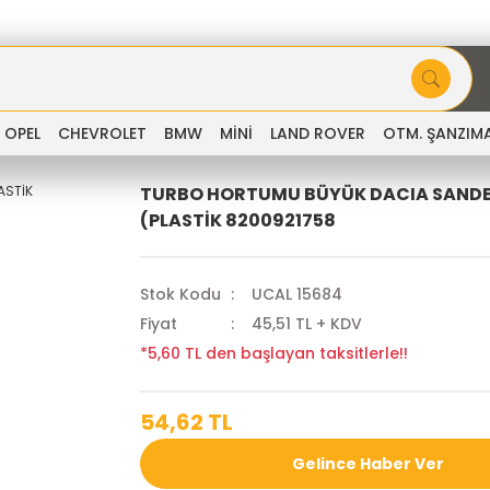
OPEL
CHEVROLET
BMW
MİNİ
LAND ROVER
OTM. ŞANZIM
TURBO HORTUMU BÜYÜK DACIA SANDER
(PLASTİK 8200921758
Stok Kodu
UCAL 15684
Fiyat
45,51 TL + KDV
*5,60 TL den başlayan taksitlerle!!
54,62 TL
Gelince Haber Ver