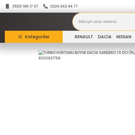
0553 196 17 07
0224 342 44 77
Kategoriler
RENAULT
DACİA
NİSSAN