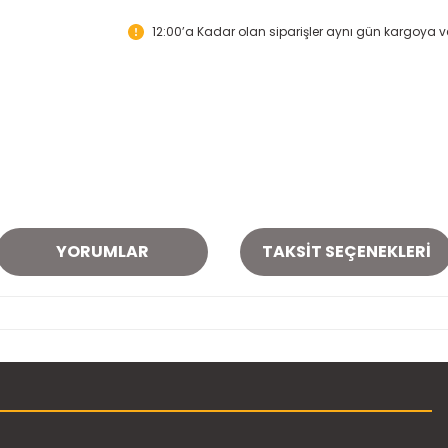
12:00’a Kadar olan siparişler aynı gün kargoya ver
YORUMLAR
TAKSIT SEÇENEKLERI
onularda yetersiz gördüğünüz noktaları öneri formunu kullanarak tarafımı
Bu ürüne ilk yorumu siz yapın!