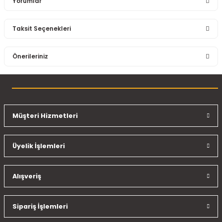
Yorumlar
Taksit Seçenekleri
Bu ürüne ilk yorumu siz yapın!
Önerileriniz
Yorum Yaz
Bu ürünün fiyat bilgisi, resim, ürün açıklamalarında ve diğer
konularda yetersiz gördüğünüz noktaları öneri formunu
kullanarak tarafımıza iletebilirsiniz.
Görüş ve önerileriniz için teşekkür ederiz.
Müşteri Hizmetleri
Ürün resmi kalitesiz, bozuk veya görüntülenemiyor.
Üyelik İşlemleri
Ürün açıklamasında eksik bilgiler bulunuyor.
Ürün bilgilerinde hatalar bulunuyor.
Ürün fiyatı diğer sitelerden daha pahalı.
Alışveriş
Bu ürüne benzer farklı alternatifler olmalı.
Sipariş İşlemleri