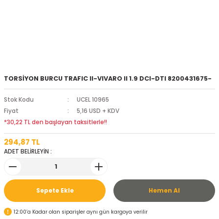
TORSİYON BURCU TRAFIC II-VIVARO II 1.9 DCI-DTI 8200431675-
Stok Kodu
UCEL 10965
Fiyat
5,16 USD + KDV
*30,22 TL den başlayan taksitlerle!!
294,87 TL
ADET BELİRLEYİN :
Sepete Ekle
Hemen Al
12:00’a Kadar olan siparişler aynı gün kargoya verilir