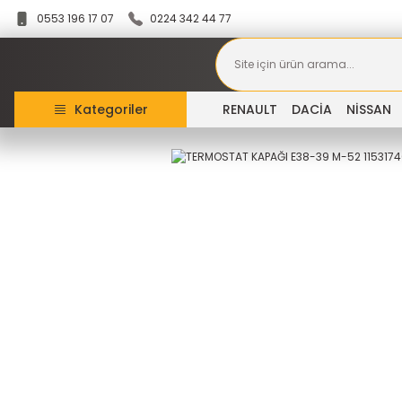
0553 196 17 07
0224 342 44 77
Kategoriler
RENAULT
DACİA
NİSSAN