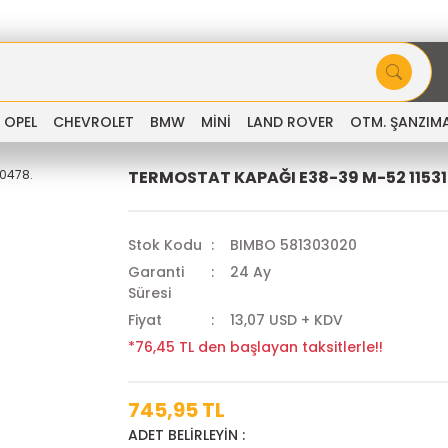
OPEL
CHEVROLET
BMW
MİNİ
LAND ROVER
OTM. ŞANZIM
TERMOSTAT KAPAĞI E38-39 M-52 1153
Stok Kodu
BIMBO 581303020
Garanti
24 Ay
Süresi
Fiyat
13,07 USD + KDV
*76,45 TL den başlayan taksitlerle!!
745,95 TL
ADET BELİRLEYİN :