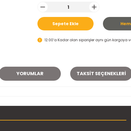
Sepete Ekle
Heme
12:00’a Kadar olan siparişler aynı gün kargoya ver
YORUMLAR
TAKSIT SEÇENEKLERI
onularda yetersiz gördüğünüz noktaları öneri formunu kullanarak tarafımı
Bu ürüne ilk yorumu siz yapın!