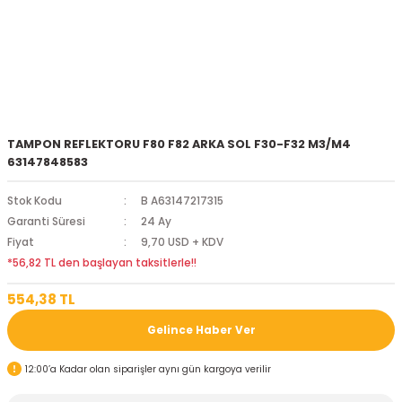
TAMPON REFLEKTORU F80 F82 ARKA SOL F30-F32 M3/M4
63147848583
Stok Kodu
B A63147217315
Garanti Süresi
24 Ay
Fiyat
9,70 USD + KDV
*56,82 TL den başlayan taksitlerle!!
554,38 TL
Gelince Haber Ver
12:00’a Kadar olan siparişler aynı gün kargoya verilir