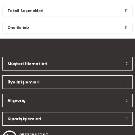
Taksit Seçenekleri
Bu ürüne ilk yorumu siz yapın!
Önerileriniz
Yorum Yaz
Bu ürünün fiyat bilgisi, resim, ürün açıklamalarında ve diğer
konularda yetersiz gördüğünüz noktaları öneri formunu
kullanarak tarafımıza iletebilirsiniz.
Görüş ve önerileriniz için teşekkür ederiz.
Müşteri Hizmetleri
Ürün resmi kalitesiz, bozuk veya görüntülenemiyor.
Üyelik İşlemleri
Ürün açıklamasında eksik bilgiler bulunuyor.
Ürün bilgilerinde hatalar bulunuyor.
Ürün fiyatı diğer sitelerden daha pahalı.
Alışveriş
Bu ürüne benzer farklı alternatifler olmalı.
Sipariş İşlemleri
0553 196 17 07