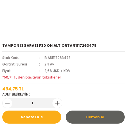
TAMPON IZGARASI F30 ÖN ALT ORTA 51117263478
Stok Kodu
B A51117263478
Garanti Süresi
24 Ay
Fiyat
8,66 USD + KDV
*50,71 TL den başlayan taksitlerle!!
494,75 TL
ADET BELİRLEYİN :
Sepete Ekle
Hemen Al