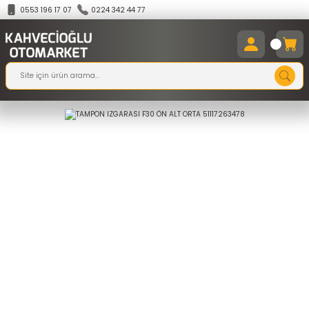
0553 196 17 07
0224 342 44 77