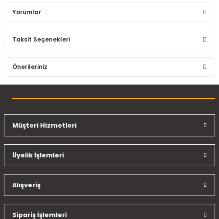
Yorumlar
Taksit Seçenekleri
Bu ürüne ilk yorumu siz yapın!
Önerileriniz
Yorum Yaz
Bu ürünün fiyat bilgisi, resim, ürün açıklamalarında ve diğer
konularda yetersiz gördüğünüz noktaları öneri formunu
kullanarak tarafımıza iletebilirsiniz.
Görüş ve önerileriniz için teşekkür ederiz.
Müşteri Hizmetleri
Ürün resmi kalitesiz, bozuk veya görüntülenemiyor.
Üyelik İşlemleri
Ürün açıklamasında eksik bilgiler bulunuyor.
Ürün bilgilerinde hatalar bulunuyor.
Ürün fiyatı diğer sitelerden daha pahalı.
Alışveriş
Bu ürüne benzer farklı alternatifler olmalı.
Sipariş İşlemleri