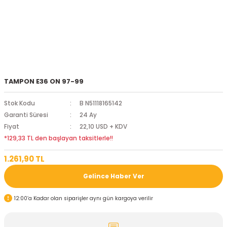
TAMPON E36 ON 97-99
Stok Kodu
B N51118165142
Garanti Süresi
24 Ay
Fiyat
22,10 USD + KDV
*129,33 TL den başlayan taksitlerle!!
1.261,90 TL
Gelince Haber Ver
12:00’a Kadar olan siparişler aynı gün kargoya verilir