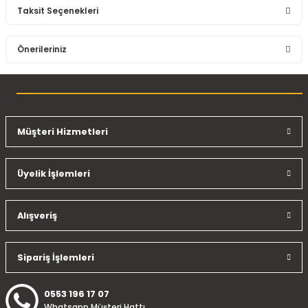
Taksit Seçenekleri
Bu ürüne ilk yorumu siz yapın!
Önerileriniz
Yorum Yaz
Bu ürünün fiyat bilgisi, resim, ürün açıklamalarında ve diğer
konularda yetersiz gördüğünüz noktaları öneri formunu
kullanarak tarafımıza iletebilirsiniz.
Görüş ve önerileriniz için teşekkür ederiz.
Müşteri Hizmetleri
Ürün resmi kalitesiz, bozuk veya görüntülenemiyor.
Üyelik İşlemleri
Ürün açıklamasında eksik bilgiler bulunuyor.
Ürün bilgilerinde hatalar bulunuyor.
Ürün fiyatı diğer sitelerden daha pahalı.
Alışveriş
Bu ürüne benzer farklı alternatifler olmalı.
Sipariş İşlemleri
0553 196 17 07
Whatsapp Müşteri Hattı