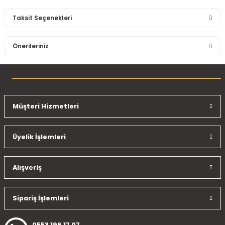
Taksit Seçenekleri
Bu ürüne ilk yorumu siz yapın!
Önerileriniz
Yorum Yaz
Bu ürünün fiyat bilgisi, resim, ürün açıklamalarında ve diğer
konularda yetersiz gördüğünüz noktaları öneri formunu
kullanarak tarafımıza iletebilirsiniz.
Görüş ve önerileriniz için teşekkür ederiz.
Müşteri Hizmetleri
Ürün resmi kalitesiz, bozuk veya görüntülenemiyor.
Üyelik İşlemleri
Ürün açıklamasında eksik bilgiler bulunuyor.
Ürün bilgilerinde hatalar bulunuyor.
Ürün fiyatı diğer sitelerden daha pahalı.
Alışveriş
Bu ürüne benzer farklı alternatifler olmalı.
Sipariş İşlemleri
0553 196 17 07