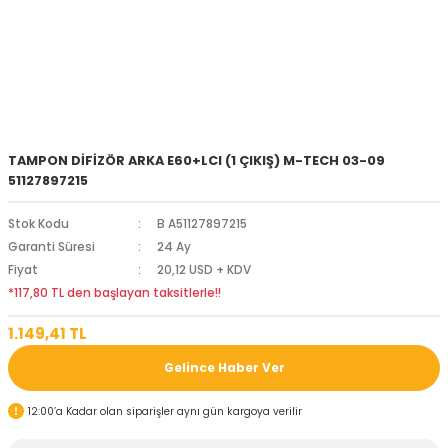
TAMPON DİFİZÖR ARKA E60+LCI (1 ÇIKIŞ) M-TECH 03-09
51127897215
Stok Kodu
B A51127897215
Garanti Süresi
24 Ay
Fiyat
20,12 USD + KDV
*117,80 TL den başlayan taksitlerle!!
1.149,41 TL
Gelince Haber Ver
12:00’a Kadar olan siparişler aynı gün kargoya verilir