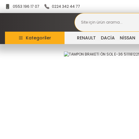
0553 196 17 07
0224 342 44 77
Kategoriler
RENAULT
DACİA
NİSSAN