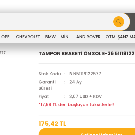
OPEL
CHEVROLET
BMW
MİNİ
LAND ROVER
OTM. ŞANZIM
TAMPON BRAKETİ ÖN SOL E-36 5111812
Stok Kodu
B N51118122577
Garanti
24 Ay
Süresi
Fiyat
3,07 USD + KDV
*17,98 TL den başlayan taksitlerle!!
175,42 TL
Gelince Haber Ver