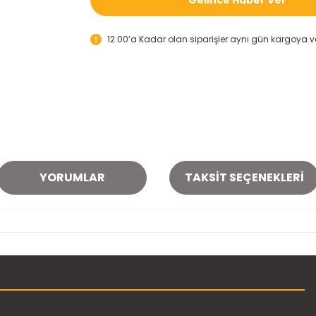
12:00’a Kadar olan siparişler aynı gün kargoya ver
YORUMLAR
TAKSIT SEÇENEKLERI
onularda yetersiz gördüğünüz noktaları öneri formunu kullanarak tarafımı
Bu ürüne ilk yorumu siz yapın!