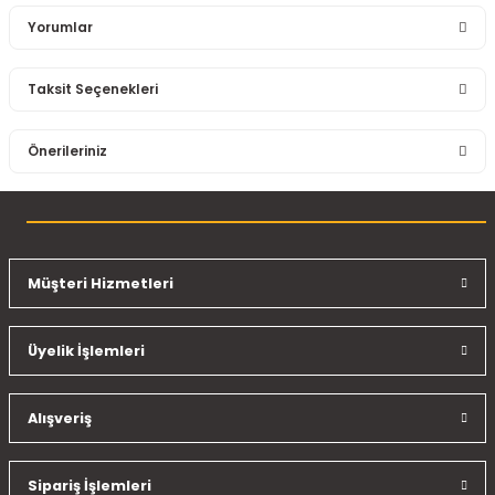
Yorumlar
Taksit Seçenekleri
Bu ürüne ilk yorumu siz yapın!
Önerileriniz
Yorum Yaz
Bu ürünün fiyat bilgisi, resim, ürün açıklamalarında ve diğer
konularda yetersiz gördüğünüz noktaları öneri formunu
kullanarak tarafımıza iletebilirsiniz.
Görüş ve önerileriniz için teşekkür ederiz.
Müşteri Hizmetleri
Ürün resmi kalitesiz, bozuk veya görüntülenemiyor.
Üyelik İşlemleri
Ürün açıklamasında eksik bilgiler bulunuyor.
Ürün bilgilerinde hatalar bulunuyor.
Ürün fiyatı diğer sitelerden daha pahalı.
Alışveriş
Bu ürüne benzer farklı alternatifler olmalı.
Sipariş İşlemleri