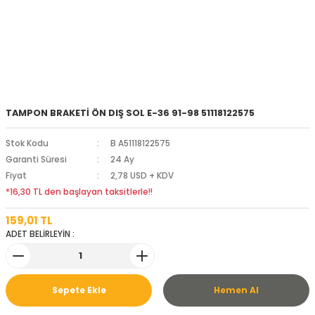
TAMPON BRAKETİ ÖN DIŞ SOL E-36 91-98 51118122575
Stok Kodu
B A51118122575
Garanti Süresi
24 Ay
Fiyat
2,78 USD + KDV
*16,30 TL den başlayan taksitlerle!!
159,01 TL
ADET BELİRLEYİN :
Sepete Ekle
Hemen Al