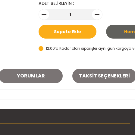
ADET BELİRLEYİN :
Sepete Ekle
Heme
12:00’a Kadar olan siparişler aynı gün kargoya ver
YORUMLAR
TAKSIT SEÇENEKLERI
onularda yetersiz gördüğünüz noktaları öneri formunu kullanarak tarafımı
Bu ürüne ilk yorumu siz yapın!