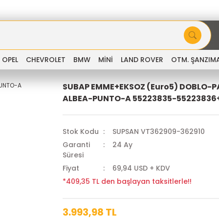
OPEL
CHEVROLET
BMW
MİNİ
LAND ROVER
OTM. ŞANZIM
SUBAP EMME+EKSOZ (Euro5) DOBLO-P
ALBEA-PUNTO-A 55223835-55223836
Stok Kodu
SUPSAN VT362909-362910
Garanti
24 Ay
Süresi
Fiyat
69,94 USD + KDV
*409,35 TL den başlayan taksitlerle!!
3.993,98 TL