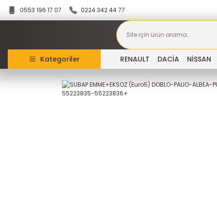
0553 196 17 07
0224 342 44 77
Kategoriler
RENAULT
DACİA
NİSSAN