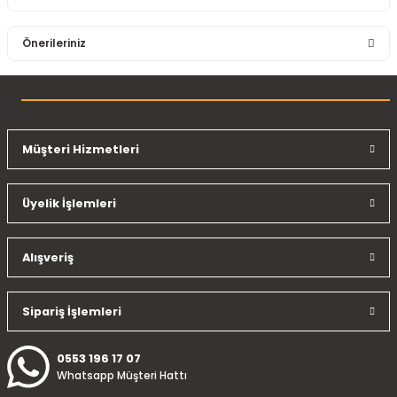
Bu ürüne ilk yorumu siz yapın!
Önerileriniz
Yorum Yaz
Bu ürünün fiyat bilgisi, resim, ürün açıklamalarında ve diğer
konularda yetersiz gördüğünüz noktaları öneri formunu
kullanarak tarafımıza iletebilirsiniz.
Görüş ve önerileriniz için teşekkür ederiz.
Müşteri Hizmetleri
Ürün resmi kalitesiz, bozuk veya görüntülenemiyor.
Üyelik İşlemleri
Ürün açıklamasında eksik bilgiler bulunuyor.
Ürün bilgilerinde hatalar bulunuyor.
Ürün fiyatı diğer sitelerden daha pahalı.
Alışveriş
Bu ürüne benzer farklı alternatifler olmalı.
Sipariş İşlemleri
0553 196 17 07
Whatsapp Müşteri Hattı