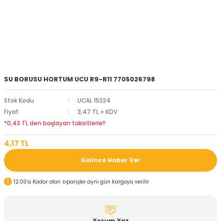
SU BORUSU HORTUM UCU R9-R11 7705026798
Stok Kodu
UCAL 15324
Fiyat
3,47 TL + KDV
*0,43 TL den başlayan taksitlerle!!
4,17 TL
Gelince Haber Ver
12:00’a Kadar olan siparişler aynı gün kargoya verilir