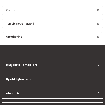
Yorumlar
Taksit Seçenekleri
Bu ürüne ilk yorumu siz yapın!
Önerileriniz
Yorum Yaz
Bu ürünün fiyat bilgisi, resim, ürün açıklamalarında ve diğer
konularda yetersiz gördüğünüz noktaları öneri formunu
kullanarak tarafımıza iletebilirsiniz.
Görüş ve önerileriniz için teşekkür ederiz.
Müşteri Hizmetleri
Ürün resmi kalitesiz, bozuk veya görüntülenemiyor.
Üyelik İşlemleri
Ürün açıklamasında eksik bilgiler bulunuyor.
Ürün bilgilerinde hatalar bulunuyor.
Ürün fiyatı diğer sitelerden daha pahalı.
Alışveriş
Bu ürüne benzer farklı alternatifler olmalı.