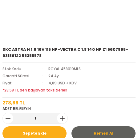
SKC ASTRA H 1.6 16V 115 HP-VECTRA C 1.8 140 HP Z1 5607895-
93186122 55355578
Stok Kodu
ROYAL 458010MLS
Garanti Süresi
24 Ay
Fiyat
4,89 USD + KDV
*28,58 TL den başlayan taksitlerle!!
278,89 TL
ADET BELİRLEYİN :
Sepete Ekle
Hemen Al