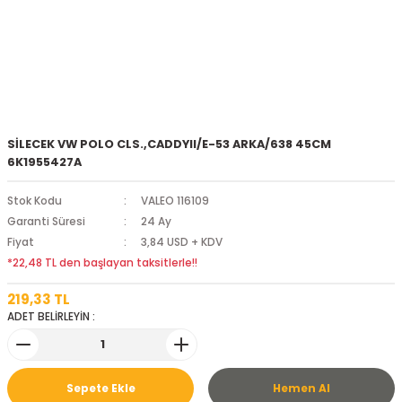
SİLECEK VW POLO CLS.,CADDYII/E-53 ARKA/638 45CM
6K1955427A
Stok Kodu
VALEO 116109
Garanti Süresi
24 Ay
Fiyat
3,84 USD + KDV
*22,48 TL den başlayan taksitlerle!!
219,33 TL
ADET BELİRLEYİN :
Sepete Ekle
Hemen Al