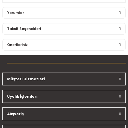
Yorumlar
Taksit Seçenekleri
Bu ürüne ilk yorumu siz yapın!
Önerileriniz
Yorum Yaz
Bu ürünün fiyat bilgisi, resim, ürün açıklamalarında ve diğer
konularda yetersiz gördüğünüz noktaları öneri formunu
kullanarak tarafımıza iletebilirsiniz.
Görüş ve önerileriniz için teşekkür ederiz.
Müşteri Hizmetleri
Ürün resmi kalitesiz, bozuk veya görüntülenemiyor.
Üyelik İşlemleri
Ürün açıklamasında eksik bilgiler bulunuyor.
Ürün bilgilerinde hatalar bulunuyor.
Ürün fiyatı diğer sitelerden daha pahalı.
Alışveriş
Bu ürüne benzer farklı alternatifler olmalı.