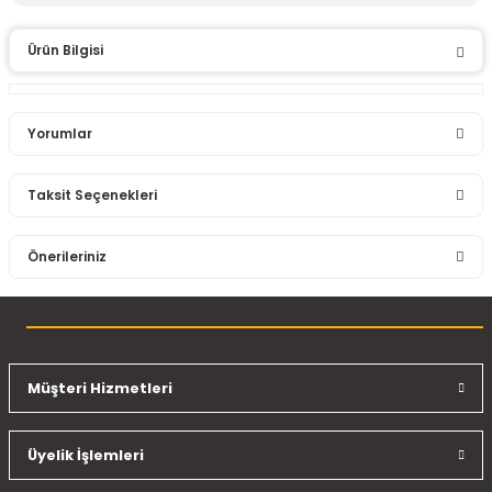
Ürün Bilgisi
Yorumlar
Taksit Seçenekleri
Bu ürüne ilk yorumu siz yapın!
Önerileriniz
Yorum Yaz
Bu ürünün fiyat bilgisi, resim, ürün açıklamalarında ve diğer
konularda yetersiz gördüğünüz noktaları öneri formunu
kullanarak tarafımıza iletebilirsiniz.
Görüş ve önerileriniz için teşekkür ederiz.
Müşteri Hizmetleri
Ürün resmi kalitesiz, bozuk veya görüntülenemiyor.
Üyelik İşlemleri
Ürün açıklamasında eksik bilgiler bulunuyor.
Ürün bilgilerinde hatalar bulunuyor.