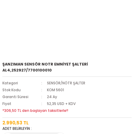
ŞANZIMAN SENSÖR NOTR EMNİYET ŞALTERİ
AL4,252927/7700100010
Kategori
SENSÖR/NÖTR ŞALTER
Stok Kodu
KOM 5601
Garanti Süresi
24 Ay
Fiyat
52,35 USD + KDV
*306,50 TL den başlayan taksitlerle!!
2.990,53 TL
ADET BELİRLEYİN :