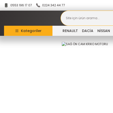
0553 196 17 07
0224 342 44 77
Kategoriler
RENAULT
DACİA
NİSSAN