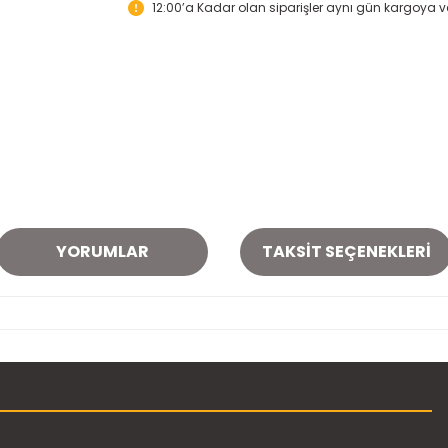
12:00’a Kadar olan siparişler aynı gün kargoya ver
YORUMLAR
TAKSIT SEÇENEKLERI
onularda yetersiz gördüğünüz noktaları öneri formunu kullanarak tarafımı
Bu ürüne ilk yorumu siz yapın!