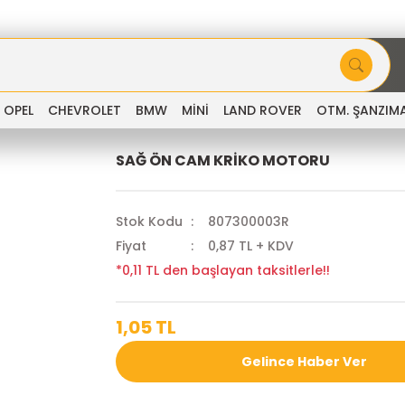
OPEL
CHEVROLET
BMW
MİNİ
LAND ROVER
OTM. ŞANZIM
SAĞ ÖN CAM KRİKO MOTORU
Stok Kodu
807300003R
Fiyat
0,87 TL + KDV
*0,11 TL den başlayan taksitlerle!!
1,05 TL
Gelince Haber Ver