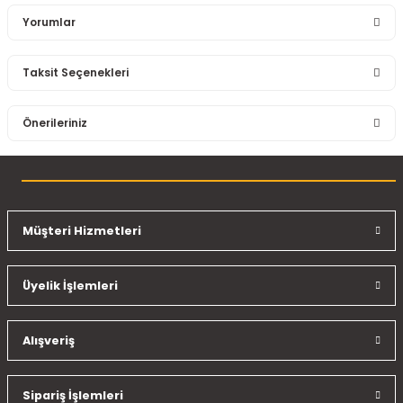
Yorumlar
Taksit Seçenekleri
Bu ürüne ilk yorumu siz yapın!
Önerileriniz
Yorum Yaz
Bu ürünün fiyat bilgisi, resim, ürün açıklamalarında ve diğer
konularda yetersiz gördüğünüz noktaları öneri formunu
kullanarak tarafımıza iletebilirsiniz.
Görüş ve önerileriniz için teşekkür ederiz.
Müşteri Hizmetleri
Ürün resmi kalitesiz, bozuk veya görüntülenemiyor.
Üyelik İşlemleri
Ürün açıklamasında eksik bilgiler bulunuyor.
Ürün bilgilerinde hatalar bulunuyor.
Ürün fiyatı diğer sitelerden daha pahalı.
Alışveriş
Bu ürüne benzer farklı alternatifler olmalı.
Sipariş İşlemleri