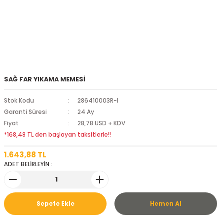
SAĞ FAR YIKAMA MEMESİ
Stok Kodu
286410003R-I
Garanti Süresi
24 Ay
Fiyat
28,78 USD + KDV
*168,48 TL den başlayan taksitlerle!!
1.643,88 TL
ADET BELİRLEYİN :
Sepete Ekle
Hemen Al