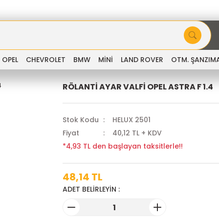
OPEL
CHEVROLET
BMW
MİNİ
LAND ROVER
OTM. ŞANZIM
RÖLANTİ AYAR VALFİ OPEL ASTRA F 1.4
Stok Kodu
HELUX 2501
Fiyat
40,12 TL + KDV
*4,93 TL den başlayan taksitlerle!!
48,14 TL
ADET BELİRLEYİN :