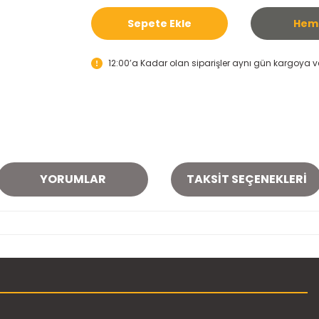
Sepete Ekle
Heme
12:00’a Kadar olan siparişler aynı gün kargoya ver
YORUMLAR
TAKSIT SEÇENEKLERI
onularda yetersiz gördüğünüz noktaları öneri formunu kullanarak tarafımı
Bu ürüne ilk yorumu siz yapın!