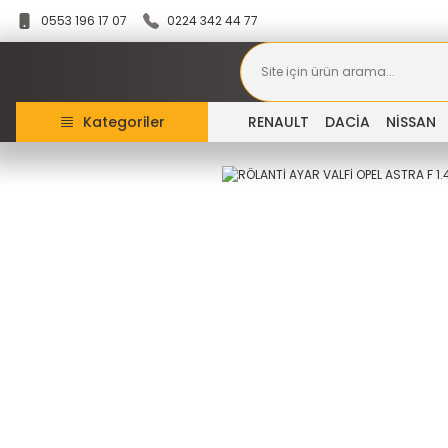
0553 196 17 07
0224 342 44 77
Kategoriler
RENAULT
DACİA
NİSSAN