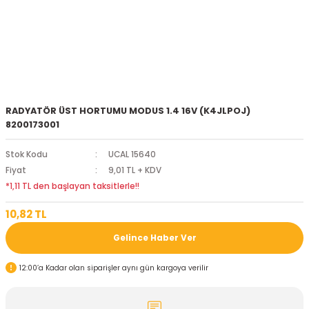
RADYATÖR ÜST HORTUMU MODUS 1.4 16V (K4JLPOJ)
8200173001
Stok Kodu
UCAL 15640
Fiyat
9,01 TL + KDV
*1,11 TL den başlayan taksitlerle!!
10,82 TL
Gelince Haber Ver
12:00’a Kadar olan siparişler aynı gün kargoya verilir