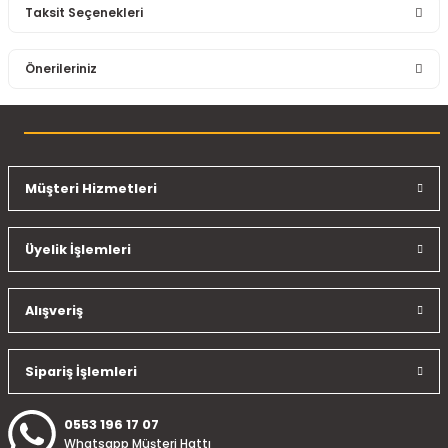
Taksit Seçenekleri
Bu ürüne ilk yorumu siz yapın!
Önerileriniz
Yorum Yaz
Bu ürünün fiyat bilgisi, resim, ürün açıklamalarında ve diğer
konularda yetersiz gördüğünüz noktaları öneri formunu
kullanarak tarafımıza iletebilirsiniz.
Görüş ve önerileriniz için teşekkür ederiz.
Müşteri Hizmetleri
Ürün resmi kalitesiz, bozuk veya görüntülenemiyor.
Üyelik İşlemleri
Ürün açıklamasında eksik bilgiler bulunuyor.
Ürün bilgilerinde hatalar bulunuyor.
Ürün fiyatı diğer sitelerden daha pahalı.
Alışveriş
Bu ürüne benzer farklı alternatifler olmalı.
Sipariş İşlemleri
0553 196 17 07
Whatsapp Müşteri Hattı