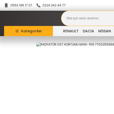
0553 196 17 07
0224 342 44 77
Kategoriler
RENAULT
DACİA
NİSSAN