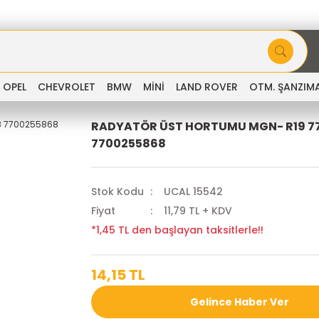
OPEL
CHEVROLET
BMW
MİNİ
LAND ROVER
OTM. ŞANZIM
RADYATÖR ÜST HORTUMU MGN- R19 7
7700255868
Stok Kodu
UCAL 15542
Fiyat
11,79 TL + KDV
*1,45 TL den başlayan taksitlerle!!
14,15 TL
Gelince Haber Ver