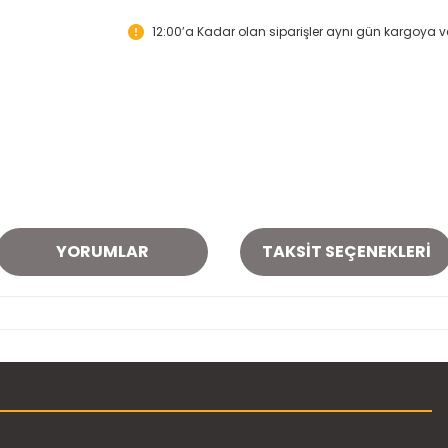
12:00’a Kadar olan siparişler aynı gün kargoya ver
YORUMLAR
TAKSIT SEÇENEKLERI
onularda yetersiz gördüğünüz noktaları öneri formunu kullanarak tarafımı
Bu ürüne ilk yorumu siz yapın!