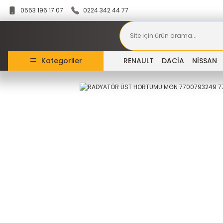
0553 196 17 07
0224 342 44 77
Kategoriler
RENAULT
DACİA
NİSSAN