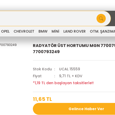
OPEL
CHEVROLET
BMW
MİNİ
LAND ROVER
OTM. ŞANZIM
RADYATÖR ÜST HORTUMU MGN 77007
7700793249
Stok Kodu
UCAL 15559
Fiyat
9,71 TL + KDV
*1,19 TL den başlayan taksitlerle!!
11,65 TL
Gelince Haber Ver