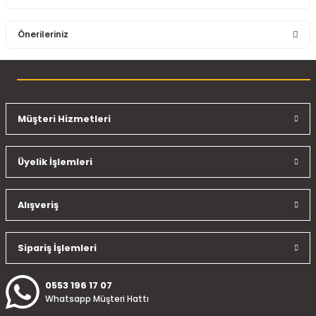
Bu ürüne ilk yorumu siz yapın!
Önerileriniz
Yorum Yaz
Bu ürünün fiyat bilgisi, resim, ürün açıklamalarında ve diğer
konularda yetersiz gördüğünüz noktaları öneri formunu
kullanarak tarafımıza iletebilirsiniz.
Görüş ve önerileriniz için teşekkür ederiz.
Müşteri Hizmetleri
Ürün resmi kalitesiz, bozuk veya görüntülenemiyor.
Üyelik İşlemleri
Ürün açıklamasında eksik bilgiler bulunuyor.
Ürün bilgilerinde hatalar bulunuyor.
Ürün fiyatı diğer sitelerden daha pahalı.
Alışveriş
Bu ürüne benzer farklı alternatifler olmalı.
Sipariş İşlemleri
0553 196 17 07
Whatsapp Müşteri Hattı