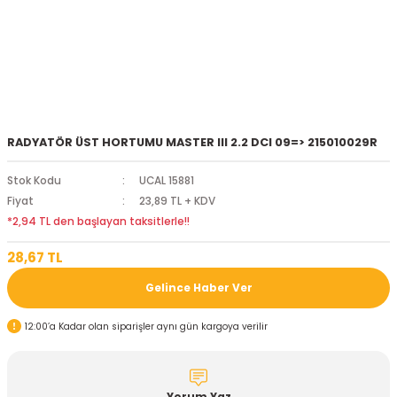
RADYATÖR ÜST HORTUMU MASTER III 2.2 DCI 09=> 215010029R
Stok Kodu
UCAL 15881
Fiyat
23,89 TL + KDV
*2,94 TL den başlayan taksitlerle!!
28,67 TL
Gelince Haber Ver
12:00’a Kadar olan siparişler aynı gün kargoya verilir