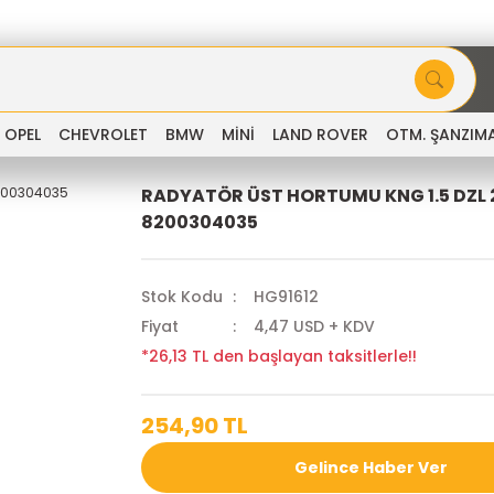
OPEL
CHEVROLET
BMW
MİNİ
LAND ROVER
OTM. ŞANZIM
RADYATÖR ÜST HORTUMU KNG 1.5 DZL 
8200304035
Stok Kodu
HG91612
Fiyat
4,47 USD + KDV
*26,13 TL den başlayan taksitlerle!!
254,90 TL
Gelince Haber Ver