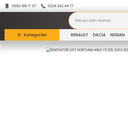
0553 196 17 07
0224 342 44 77
Kategoriler
RENAULT
DACİA
NİSSAN