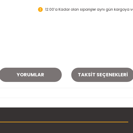
12:00’a Kadar olan siparişler aynı gün kargoya ver
YORUMLAR
TAKSIT SEÇENEKLERI
onularda yetersiz gördüğünüz noktaları öneri formunu kullanarak tarafımı
Bu ürüne ilk yorumu siz yapın!