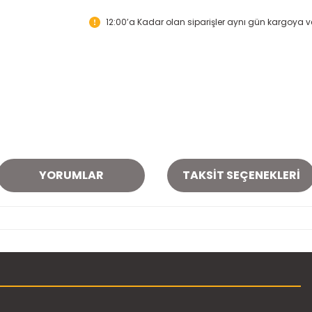
12:00’a Kadar olan siparişler aynı gün kargoya ver
YORUMLAR
TAKSIT SEÇENEKLERI
onularda yetersiz gördüğünüz noktaları öneri formunu kullanarak tarafımı
Bu ürüne ilk yorumu siz yapın!