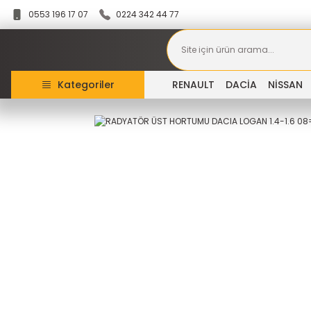
0553 196 17 07
0224 342 44 77
Kategoriler
RENAULT
DACİA
NİSSAN