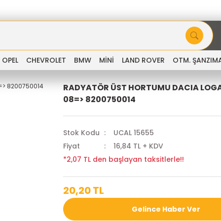
OPEL
CHEVROLET
BMW
MİNİ
LAND ROVER
OTM. ŞANZIM
RADYATÖR ÜST HORTUMU DACIA LOGAN
08=> 8200750014
Stok Kodu
UCAL 15655
Fiyat
16,84 TL + KDV
*2,07 TL den başlayan taksitlerle!!
20,20 TL
Gelince Haber Ver