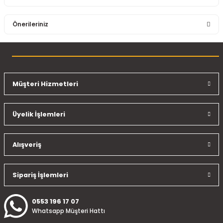
Bu ürüne ilk yorumu siz yapın!
Önerileriniz
Yorum Yaz
Bu ürünün fiyat bilgisi, resim, ürün açıklamalarında ve diğer
konularda yetersiz gördüğünüz noktaları öneri formunu
kullanarak tarafımıza iletebilirsiniz.
Görüş ve önerileriniz için teşekkür ederiz.
Müşteri Hizmetleri
Ürün resmi kalitesiz, bozuk veya görüntülenemiyor.
Üyelik İşlemleri
Ürün açıklamasında eksik bilgiler bulunuyor.
Ürün bilgilerinde hatalar bulunuyor.
Ürün fiyatı diğer sitelerden daha pahalı.
Alışveriş
Bu ürüne benzer farklı alternatifler olmalı.
Sipariş İşlemleri
0553 196 17 07
Whatsapp Müşteri Hattı