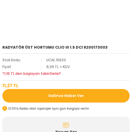
RADYATÖR ÜST HORTUMU CLIO III 1.5 DCI 8200173003
Stok Kodu
UCAL 15620
Fiyat
9,39 TL + KDV
*1,16 TL den başlayan taksitlerle!!
11,27 TL
Gelince Haber Ver
12:00’a Kadar olan siparişler aynı gün kargoya verilir