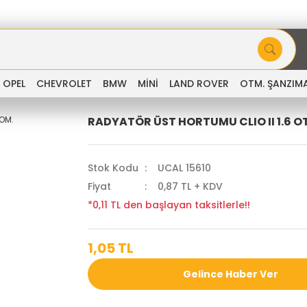
OPEL
CHEVROLET
BMW
MİNİ
LAND ROVER
OTM. ŞANZIM
RADYATÖR ÜST HORTUMU CLIO II 1.6 O
Stok Kodu
UCAL 15610
Fiyat
0,87 TL + KDV
*0,11 TL den başlayan taksitlerle!!
1,05 TL
Gelince Haber Ver