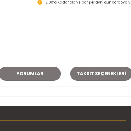
12:00’a Kadar olan siparişler aynı gün kargoya ver
YORUMLAR
TAKSIT SEÇENEKLERI
onularda yetersiz gördüğünüz noktaları öneri formunu kullanarak tarafımı
Bu ürüne ilk yorumu siz yapın!