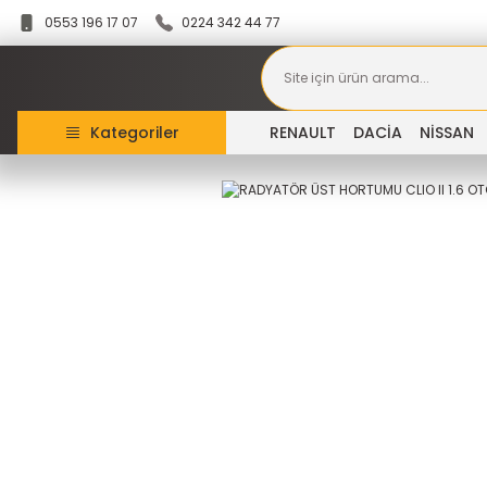
0553 196 17 07
0224 342 44 77
Kategoriler
RENAULT
DACİA
NİSSAN