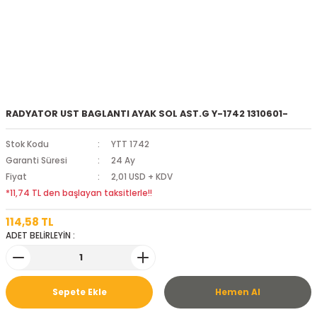
RADYATOR UST BAGLANTI AYAK SOL AST.G Y-1742 1310601-
Stok Kodu
YTT 1742
Garanti Süresi
24 Ay
Fiyat
2,01 USD + KDV
*11,74 TL den başlayan taksitlerle!!
114,58 TL
ADET BELİRLEYİN :
Sepete Ekle
Hemen Al