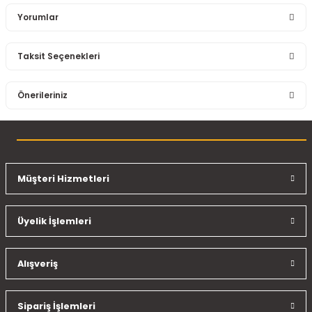
Yorumlar
Taksit Seçenekleri
Bu ürüne ilk yorumu siz yapın!
Önerileriniz
Yorum Yaz
Bu ürünün fiyat bilgisi, resim, ürün açıklamalarında ve diğer
konularda yetersiz gördüğünüz noktaları öneri formunu
kullanarak tarafımıza iletebilirsiniz.
Görüş ve önerileriniz için teşekkür ederiz.
Müşteri Hizmetleri
Ürün resmi kalitesiz, bozuk veya görüntülenemiyor.
Üyelik İşlemleri
Ürün açıklamasında eksik bilgiler bulunuyor.
Ürün bilgilerinde hatalar bulunuyor.
Ürün fiyatı diğer sitelerden daha pahalı.
Alışveriş
Bu ürüne benzer farklı alternatifler olmalı.
Sipariş İşlemleri