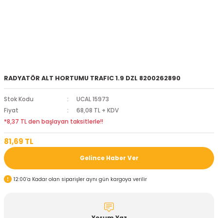
RADYATÖR ALT HORTUMU TRAFIC 1.9 DZL 8200262890
Stok Kodu
UCAL 15973
Fiyat
68,08 TL + KDV
*8,37 TL den başlayan taksitlerle!!
81,69 TL
Gelince Haber Ver
12:00’a Kadar olan siparişler aynı gün kargoya verilir