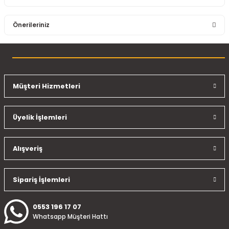
Bu ürüne ilk yorumu siz yapın!
Önerileriniz
Yorum Yaz
Bu ürünün fiyat bilgisi, resim, ürün açıklamalarında ve diğer
konularda yetersiz gördüğünüz noktaları öneri formunu
kullanarak tarafımıza iletebilirsiniz.
Görüş ve önerileriniz için teşekkür ederiz.
Müşteri Hizmetleri
Ürün resmi kalitesiz, bozuk veya görüntülenemiyor.
Üyelik İşlemleri
Ürün açıklamasında eksik bilgiler bulunuyor.
Ürün bilgilerinde hatalar bulunuyor.
Ürün fiyatı diğer sitelerden daha pahalı.
Alışveriş
Bu ürüne benzer farklı alternatifler olmalı.
Sipariş İşlemleri
0553 196 17 07
Whatsapp Müşteri Hattı