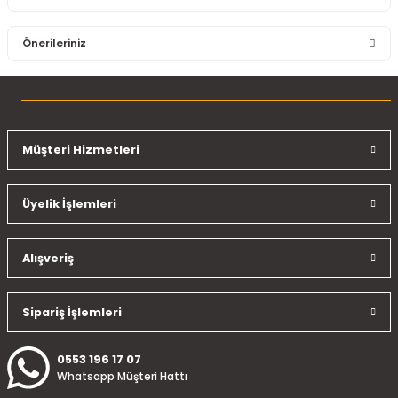
Bu ürüne ilk yorumu siz yapın!
Önerileriniz
Yorum Yaz
Bu ürünün fiyat bilgisi, resim, ürün açıklamalarında ve diğer
konularda yetersiz gördüğünüz noktaları öneri formunu
kullanarak tarafımıza iletebilirsiniz.
Görüş ve önerileriniz için teşekkür ederiz.
Müşteri Hizmetleri
Ürün resmi kalitesiz, bozuk veya görüntülenemiyor.
Üyelik İşlemleri
Ürün açıklamasında eksik bilgiler bulunuyor.
Ürün bilgilerinde hatalar bulunuyor.
Ürün fiyatı diğer sitelerden daha pahalı.
Alışveriş
Bu ürüne benzer farklı alternatifler olmalı.
Sipariş İşlemleri
0553 196 17 07
Whatsapp Müşteri Hattı