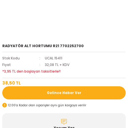
RADYATÖR ALT HORTUMU R21 7702252700
Stok Kodu
UCAL 15411
Fiyat
32,08 TL + KDV
*3,95 TL den başlayan taksitlerle!!
38,50 TL
Gelince Haber Ver
12:00’a Kadar olan siparişler aynı gün kargoya verilir