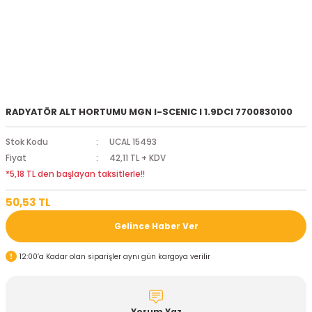
RADYATÖR ALT HORTUMU MGN I-SCENIC I 1.9DCI 7700830100
Stok Kodu
UCAL 15493
Fiyat
42,11 TL + KDV
*5,18 TL den başlayan taksitlerle!!
50,53 TL
Gelince Haber Ver
12:00’a Kadar olan siparişler aynı gün kargoya verilir