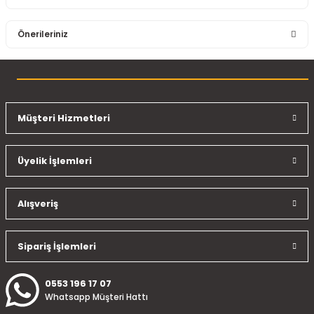
Bu ürüne ilk yorumu siz yapın!
Önerileriniz
Yorum Yaz
Bu ürünün fiyat bilgisi, resim, ürün açıklamalarında ve diğer
konularda yetersiz gördüğünüz noktaları öneri formunu
kullanarak tarafımıza iletebilirsiniz.
Görüş ve önerileriniz için teşekkür ederiz.
Müşteri Hizmetleri
Ürün resmi kalitesiz, bozuk veya görüntülenemiyor.
Üyelik İşlemleri
Ürün açıklamasında eksik bilgiler bulunuyor.
Ürün bilgilerinde hatalar bulunuyor.
Ürün fiyatı diğer sitelerden daha pahalı.
Alışveriş
Bu ürüne benzer farklı alternatifler olmalı.
Sipariş İşlemleri
0553 196 17 07
Whatsapp Müşteri Hattı