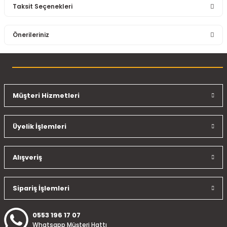
Taksit Seçenekleri
Bu ürüne ilk yorumu siz yapın!
Önerileriniz
Yorum Yaz
Bu ürünün fiyat bilgisi, resim, ürün açıklamalarında ve diğer
konularda yetersiz gördüğünüz noktaları öneri formunu
kullanarak tarafımıza iletebilirsiniz.
Görüş ve önerileriniz için teşekkür ederiz.
Müşteri Hizmetleri
Ürün resmi kalitesiz, bozuk veya görüntülenemiyor.
Üyelik İşlemleri
Ürün açıklamasında eksik bilgiler bulunuyor.
Ürün bilgilerinde hatalar bulunuyor.
Ürün fiyatı diğer sitelerden daha pahalı.
Alışveriş
Bu ürüne benzer farklı alternatifler olmalı.
Sipariş İşlemleri
0553 196 17 07
Whatsapp Müşteri Hattı