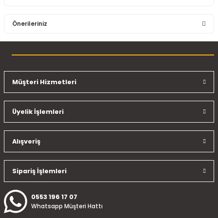
Bu ürüne ilk yorumu siz yapın!
Önerileriniz
Yorum Yaz
Bu ürünün fiyat bilgisi, resim, ürün açıklamalarında ve diğer
konularda yetersiz gördüğünüz noktaları öneri formunu
kullanarak tarafımıza iletebilirsiniz.
Görüş ve önerileriniz için teşekkür ederiz.
Müşteri Hizmetleri
Ürün resmi kalitesiz, bozuk veya görüntülenemiyor.
Üyelik İşlemleri
Ürün açıklamasında eksik bilgiler bulunuyor.
Ürün bilgilerinde hatalar bulunuyor.
Ürün fiyatı diğer sitelerden daha pahalı.
Alışveriş
Bu ürüne benzer farklı alternatifler olmalı.
Sipariş İşlemleri
0553 196 17 07
Whatsapp Müşteri Hattı