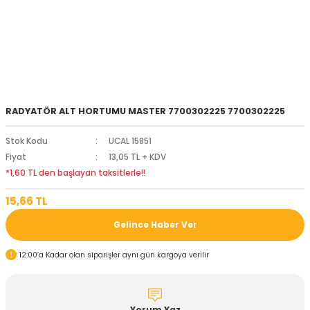
RADYATÖR ALT HORTUMU MASTER 7700302225 7700302225
Stok Kodu
UCAL 15851
Fiyat
13,05 TL + KDV
*1,60 TL den başlayan taksitlerle!!
15,66 TL
Gelince Haber Ver
12:00’a Kadar olan siparişler aynı gün kargoya verilir