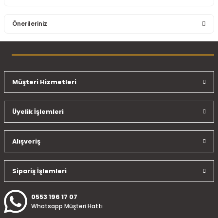
Bu ürüne ilk yorumu siz yapın!
Önerileriniz
Yorum Yaz
Bu ürünün fiyat bilgisi, resim, ürün açıklamalarında ve diğer
konularda yetersiz gördüğünüz noktaları öneri formunu
kullanarak tarafımıza iletebilirsiniz.
Görüş ve önerileriniz için teşekkür ederiz.
Müşteri Hizmetleri
Ürün resmi kalitesiz, bozuk veya görüntülenemiyor.
Üyelik İşlemleri
Ürün açıklamasında eksik bilgiler bulunuyor.
Ürün bilgilerinde hatalar bulunuyor.
Ürün fiyatı diğer sitelerden daha pahalı.
Alışveriş
Bu ürüne benzer farklı alternatifler olmalı.
Sipariş İşlemleri
0553 196 17 07
Whatsapp Müşteri Hattı