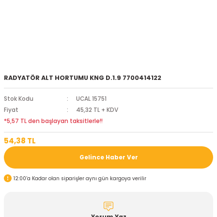
RADYATÖR ALT HORTUMU KNG D.1.9 7700414122
Stok Kodu
UCAL 15751
Fiyat
45,32 TL + KDV
*5,57 TL den başlayan taksitlerle!!
54,38 TL
Gelince Haber Ver
12:00’a Kadar olan siparişler aynı gün kargoya verilir