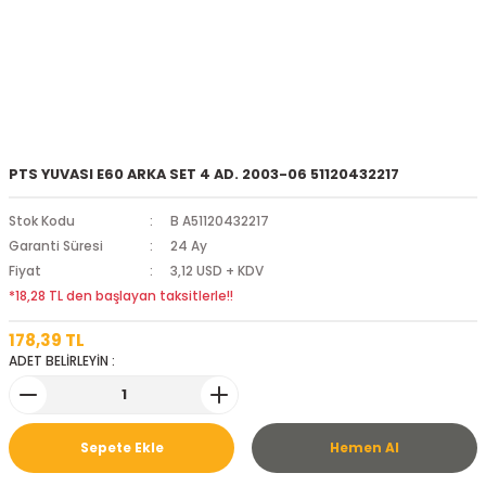
PTS YUVASI E60 ARKA SET 4 AD. 2003-06 51120432217
Stok Kodu
B A51120432217
Garanti Süresi
24 Ay
Fiyat
3,12 USD + KDV
*18,28 TL den başlayan taksitlerle!!
178,39 TL
ADET BELİRLEYİN :
Sepete Ekle
Hemen Al