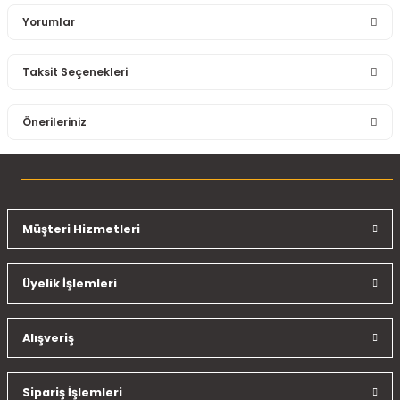
Yorumlar
Taksit Seçenekleri
Bu ürüne ilk yorumu siz yapın!
Önerileriniz
Yorum Yaz
Bu ürünün fiyat bilgisi, resim, ürün açıklamalarında ve diğer
konularda yetersiz gördüğünüz noktaları öneri formunu
kullanarak tarafımıza iletebilirsiniz.
Görüş ve önerileriniz için teşekkür ederiz.
Müşteri Hizmetleri
Ürün resmi kalitesiz, bozuk veya görüntülenemiyor.
Üyelik İşlemleri
Ürün açıklamasında eksik bilgiler bulunuyor.
Ürün bilgilerinde hatalar bulunuyor.
Ürün fiyatı diğer sitelerden daha pahalı.
Alışveriş
Bu ürüne benzer farklı alternatifler olmalı.
Sipariş İşlemleri