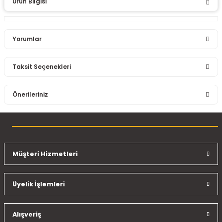
Ürün Bilgisi
Yorumlar
Taksit Seçenekleri
Bu ürüne ilk yorumu siz yapın!
Önerileriniz
Yorum Yaz
Bu ürünün fiyat bilgisi, resim, ürün açıklamalarında ve diğer
konularda yetersiz gördüğünüz noktaları öneri formunu
kullanarak tarafımıza iletebilirsiniz.
Görüş ve önerileriniz için teşekkür ederiz.
Müşteri Hizmetleri
Ürün resmi kalitesiz, bozuk veya görüntülenemiyor.
Üyelik İşlemleri
Ürün açıklamasında eksik bilgiler bulunuyor.
Ürün bilgilerinde hatalar bulunuyor.
Ürün fiyatı diğer sitelerden daha pahalı.
Alışveriş