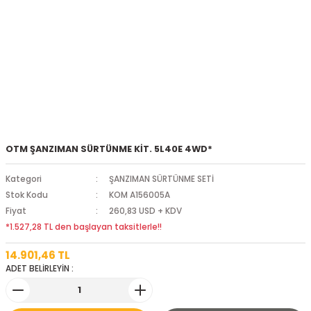
OTM ŞANZIMAN SÜRTÜNME KİT. 5L40E 4WD*
Kategori
ŞANZIMAN SÜRTÜNME SETİ
Stok Kodu
KOM A156005A
Fiyat
260,83 USD + KDV
*1.527,28 TL den başlayan taksitlerle!!
14.901,46 TL
ADET BELİRLEYİN :