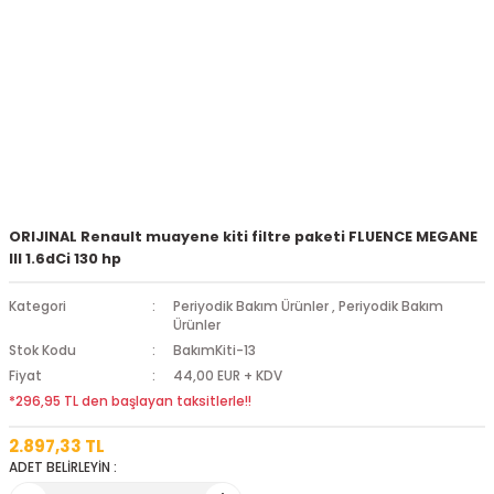
ORIJINAL Renault muayene kiti filtre paketi FLUENCE MEGANE
III 1.6dCi 130 hp
Kategori
Periyodik Bakım Ürünler
,
Periyodik Bakım
Ürünler
Stok Kodu
BakımKiti-13
Fiyat
44,00 EUR + KDV
*296,95 TL den başlayan taksitlerle!!
2.897,33 TL
ADET BELİRLEYİN :