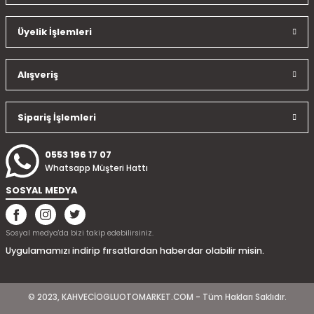
Ürün resmi kalitesiz, bozuk veya görüntülenemiyor.
Üyelik İşlemleri
Ürün açıklamasında eksik bilgiler bulunuyor.
Ürün bilgilerinde hatalar bulunuyor.
Ürün fiyatı diğer sitelerden daha pahalı.
Alışveriş
Bu ürüne benzer farklı alternatifler olmalı.
Sipariş İşlemleri
0553 196 17 07
Whatsapp Müşteri Hattı
Gönder
SOSYAL MEDYA
Sosyal medya'da bizi takip edebilirsiniz.
Uygulamamızı indirip fırsatlardan haberdar olabilir misin.
© 2023, KAHVECİOGLUOTOMARKET.COM - Tüm Hakları Saklıdır.