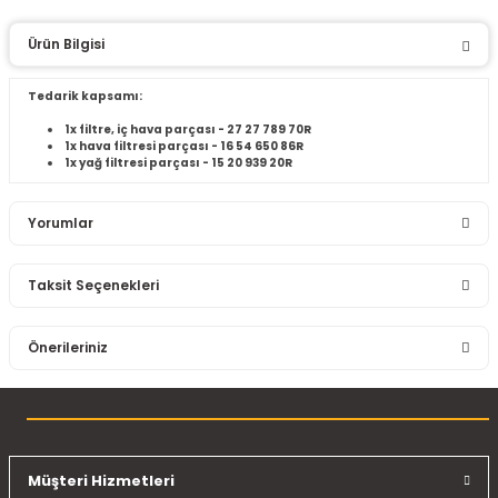
Ürün Bilgisi
Tedarik kapsamı:
1x filtre, iç hava parçası - 27 27 789 70R
1x hava filtresi parçası - 16 54 650 86R
1x yağ filtresi parçası - 15 20 939 20R
Yorumlar
Taksit Seçenekleri
Bu ürüne ilk yorumu siz yapın!
Önerileriniz
Yorum Yaz
Bu ürünün fiyat bilgisi, resim, ürün açıklamalarında ve diğer
konularda yetersiz gördüğünüz noktaları öneri formunu
kullanarak tarafımıza iletebilirsiniz.
Görüş ve önerileriniz için teşekkür ederiz.
Müşteri Hizmetleri