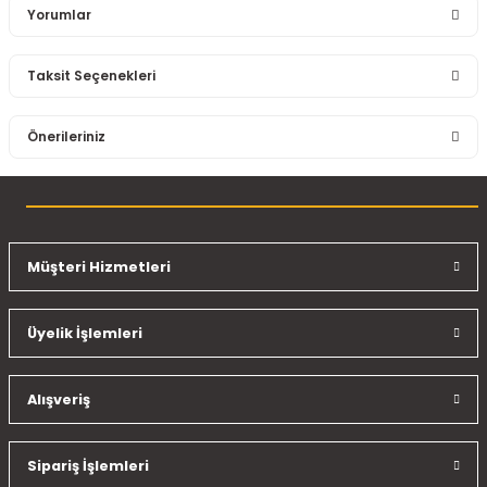
Yorumlar
Taksit Seçenekleri
Bu ürüne ilk yorumu siz yapın!
Önerileriniz
Yorum Yaz
Bu ürünün fiyat bilgisi, resim, ürün açıklamalarında ve diğer
konularda yetersiz gördüğünüz noktaları öneri formunu
kullanarak tarafımıza iletebilirsiniz.
Görüş ve önerileriniz için teşekkür ederiz.
Müşteri Hizmetleri
Ürün resmi kalitesiz, bozuk veya görüntülenemiyor.
Üyelik İşlemleri
Ürün açıklamasında eksik bilgiler bulunuyor.
Ürün bilgilerinde hatalar bulunuyor.
Ürün fiyatı diğer sitelerden daha pahalı.
Alışveriş
Bu ürüne benzer farklı alternatifler olmalı.
Sipariş İşlemleri