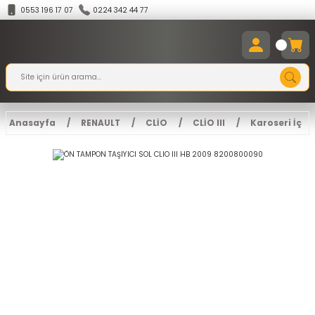
0553 196 17 07
0224 342 44 77
Anasayfa
RENAULT
CLİO
CLİO III
Karoseri İç