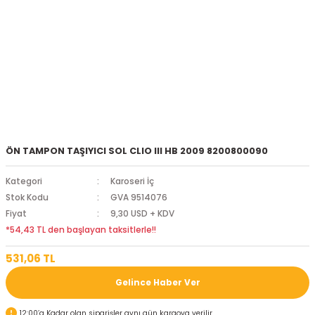
ÖN TAMPON TAŞIYICI SOL CLIO III HB 2009 8200800090
Kategori
Karoseri İç
Stok Kodu
GVA 9514076
Fiyat
9,30 USD + KDV
*54,43 TL den başlayan taksitlerle!!
531,06 TL
Gelince Haber Ver
12:00’a Kadar olan siparişler aynı gün kargoya verilir