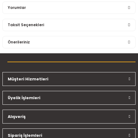
Yorumlar
Taksit Seçenekleri
Bu ürüne ilk yorumu siz yapın!
Önerileriniz
Yorum Yaz
Bu ürünün fiyat bilgisi, resim, ürün açıklamalarında ve diğer
konularda yetersiz gördüğünüz noktaları öneri formunu
kullanarak tarafımıza iletebilirsiniz.
Görüş ve önerileriniz için teşekkür ederiz.
Müşteri Hizmetleri
Ürün resmi kalitesiz, bozuk veya görüntülenemiyor.
Üyelik İşlemleri
Ürün açıklamasında eksik bilgiler bulunuyor.
Ürün bilgilerinde hatalar bulunuyor.
Ürün fiyatı diğer sitelerden daha pahalı.
Alışveriş
Bu ürüne benzer farklı alternatifler olmalı.
Sipariş İşlemleri