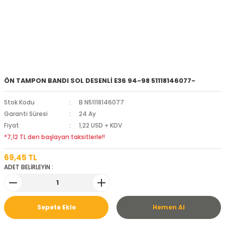
ÖN TAMPON BANDI SOL DESENLİ E36 94-98 51118146077-
Stok Kodu
B N51118146077
Garanti Süresi
24 Ay
Fiyat
1,22 USD + KDV
*7,12 TL den başlayan taksitlerle!!
69,45 TL
ADET BELİRLEYİN :
Sepete Ekle
Hemen Al