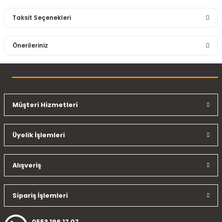
Taksit Seçenekleri
Bu ürüne ilk yorumu siz yapın!
Önerileriniz
Yorum Yaz
Bu ürünün fiyat bilgisi, resim, ürün açıklamalarında ve diğer
konularda yetersiz gördüğünüz noktaları öneri formunu
kullanarak tarafımıza iletebilirsiniz.
Görüş ve önerileriniz için teşekkür ederiz.
Müşteri Hizmetleri
Ürün resmi kalitesiz, bozuk veya görüntülenemiyor.
Üyelik İşlemleri
Ürün açıklamasında eksik bilgiler bulunuyor.
Ürün bilgilerinde hatalar bulunuyor.
Ürün fiyatı diğer sitelerden daha pahalı.
Alışveriş
Bu ürüne benzer farklı alternatifler olmalı.
Sipariş İşlemleri
0553 196 17 07