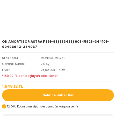
ÖN AMORTİSÖR ASTRA F (91-98) (S3435) 90345928-344101-
90496643-344067
Stok Kodu
MONROE MG259
Garanti Süresi
24 Ay
Fiyat
25,02 EUR + KDV
*169,02 TL den başlayan taksitlerle!!
1.649,12 TL
Gelince Haber Ver
12:00’a Kadar olan siparişler aynı gün kargoya verilir