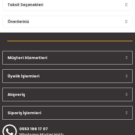
Taksit Seçenekleri
Bu ürüne ilk yorumu siz yapın!
Önerileriniz
Yorum Yaz
Bu ürünün fiyat bilgisi, resim, ürün açıklamalarında ve diğer
konularda yetersiz gördüğünüz noktaları öneri formunu
kullanarak tarafımıza iletebilirsiniz.
Görüş ve önerileriniz için teşekkür ederiz.
Müşteri Hizmetleri
Ürün resmi kalitesiz, bozuk veya görüntülenemiyor.
Üyelik İşlemleri
Ürün açıklamasında eksik bilgiler bulunuyor.
Ürün bilgilerinde hatalar bulunuyor.
Ürün fiyatı diğer sitelerden daha pahalı.
Alışveriş
Bu ürüne benzer farklı alternatifler olmalı.
Sipariş İşlemleri
0553 196 17 07
Whatsapp Müşteri Hattı