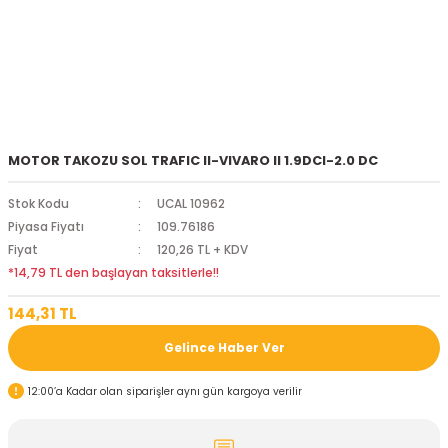
MOTOR TAKOZU SOL TRAFIC II-VIVARO II 1.9DCI-2.0 DC
Stok Kodu
UCAL 10962
Piyasa Fiyatı
109.76186
Fiyat
120,26 TL + KDV
*14,79 TL den başlayan taksitlerle!!
144,31 TL
Gelince Haber Ver
12:00’a Kadar olan siparişler aynı gün kargoya verilir