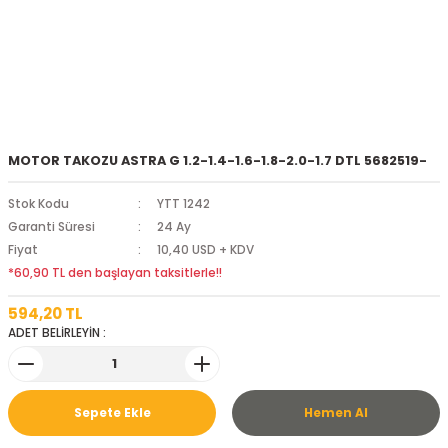
MOTOR TAKOZU ASTRA G 1.2-1.4-1.6-1.8-2.0-1.7 DTL 5682519-
Stok Kodu
YTT 1242
Garanti Süresi
24 Ay
Fiyat
10,40 USD + KDV
*60,90 TL den başlayan taksitlerle!!
594,20 TL
ADET BELİRLEYİN :
Sepete Ekle
Hemen Al