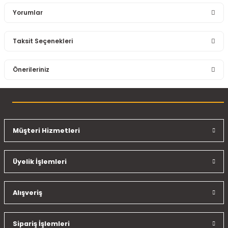
Yorumlar
Taksit Seçenekleri
Bu ürüne ilk yorumu siz yapın!
Önerileriniz
Yorum Yaz
Bu ürünün fiyat bilgisi, resim, ürün açıklamalarında ve diğer
konularda yetersiz gördüğünüz noktaları öneri formunu
kullanarak tarafımıza iletebilirsiniz.
Görüş ve önerileriniz için teşekkür ederiz.
Müşteri Hizmetleri
Ürün resmi kalitesiz, bozuk veya görüntülenemiyor.
Üyelik İşlemleri
Ürün açıklamasında eksik bilgiler bulunuyor.
Ürün bilgilerinde hatalar bulunuyor.
Ürün fiyatı diğer sitelerden daha pahalı.
Alışveriş
Bu ürüne benzer farklı alternatifler olmalı.
Sipariş İşlemleri