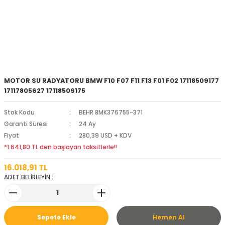
MOTOR SU RADYATORU BMW F10 F07 F11 F13 F01 F02 17118509177
17117805627 17118509175
Stok Kodu
BEHR 8MK376755-371
Garanti Süresi
24 Ay
Fiyat
280,39 USD + KDV
*1.641,80 TL den başlayan taksitlerle!!
16.018,91 TL
ADET BELİRLEYİN :
Sepete Ekle
Hemen Al