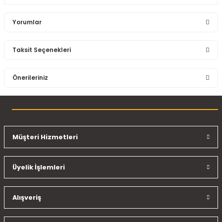
Yorumlar
Taksit Seçenekleri
Bu ürüne ilk yorumu siz yapın!
Önerileriniz
Yorum Yaz
Bu ürünün fiyat bilgisi, resim, ürün açıklamalarında ve diğer
konularda yetersiz gördüğünüz noktaları öneri formunu
kullanarak tarafımıza iletebilirsiniz.
Görüş ve önerileriniz için teşekkür ederiz.
Müşteri Hizmetleri
Ürün resmi kalitesiz, bozuk veya görüntülenemiyor.
Üyelik İşlemleri
Ürün açıklamasında eksik bilgiler bulunuyor.
Ürün bilgilerinde hatalar bulunuyor.
Ürün fiyatı diğer sitelerden daha pahalı.
Alışveriş
Bu ürüne benzer farklı alternatifler olmalı.